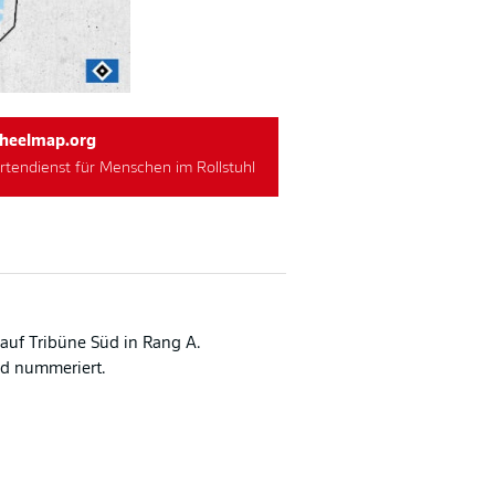
heelmap.org
rtendienst für Menschen im Rollstuhl
 auf Tribüne Süd in Rang A.
ind nummeriert.