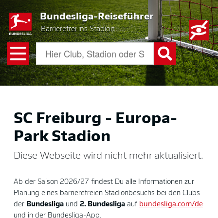
Skip
Bundesliga-Reiseführer
to
main
Barrierefrei ins Stadion
content
SC Freiburg - Europa-
Park Stadion
Diese Webseite wird nicht mehr aktualisiert.
Ab der Saison 2026/27 findest Du alle Informationen zur
Planung eines barrierefreien Stadionbesuchs bei den Clubs
der
Bundesliga
und
2. Bundesliga
auf
bundesliga.com/de
und in der Bundesliga-App.