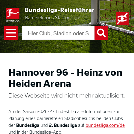
Skip
Bundesliga-Reiseführer
to
main
Barrierefrei ins Stadion
content
Hannover 96 - Heinz von
Heiden Arena
Diese Webseite wird nicht mehr aktualisiert.
Ab der Saison 2026/27 findest Du alle Informationen zur
Planung eines barrierefreien Stadionbesuchs bei den Clubs
der
Bundesliga
und
2. Bundesliga
auf
bundesliga.com/de
und in der Bundesliga-App.