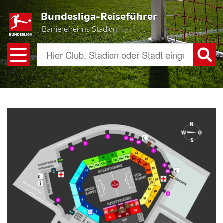
Skip
Bundesliga-Reiseführer
to
main
Barrierefrei ins Stadion
content
Image