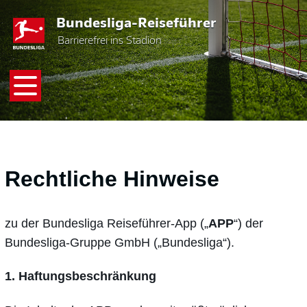
Skip
Bundesliga-Reiseführer
to
main
Barrierefrei ins Stadion
content
Rechtliche Hinweise
zu der Bundesliga Reiseführer-App („
APP
“) der
Bundesliga-Gruppe GmbH („Bundesliga“).
1. Haftungsbeschränkung