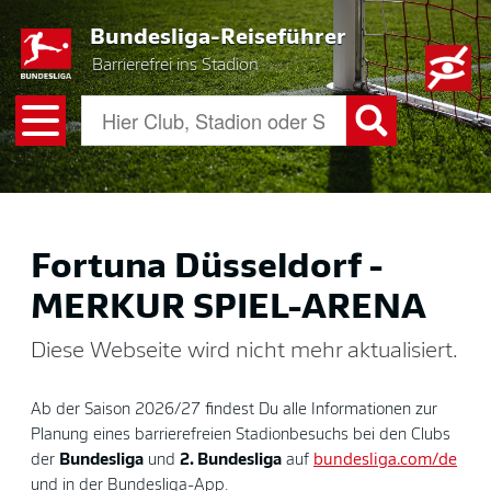
Skip
Bundesliga-Reiseführer
to
main
Barrierefrei ins Stadion
content
Fortuna Düsseldorf -
MERKUR SPIEL-ARENA
Diese Webseite wird nicht mehr aktualisiert.
Ab der Saison 2026/27 findest Du alle Informationen zur
Planung eines barrierefreien Stadionbesuchs bei den Clubs
der
Bundesliga
und
2. Bundesliga
auf
bundesliga.com/de
und in der Bundesliga-App.