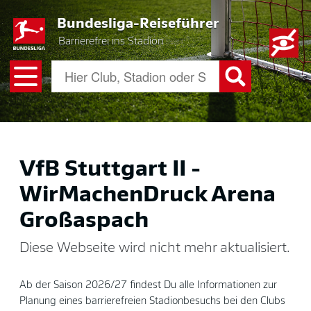
Skip
Bundesliga-Reiseführer
to
main
Barrierefrei ins Stadion
content
VfB Stuttgart II -
WirMachenDruck Arena
Großaspach
Diese Webseite wird nicht mehr aktualisiert.
Ab der Saison 2026/27 findest Du alle Informationen zur
Planung eines barrierefreien Stadionbesuchs bei den Clubs