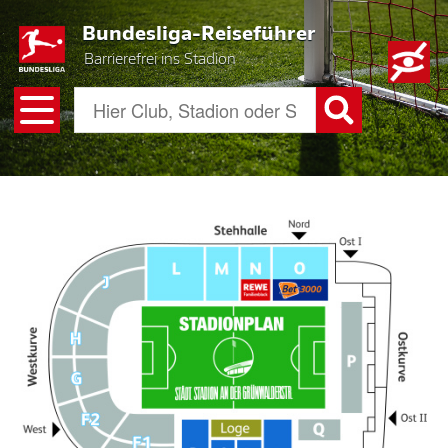
Skip
Bundesliga-Reiseführer
to
main
Barrierefrei ins Stadion
content
Bild