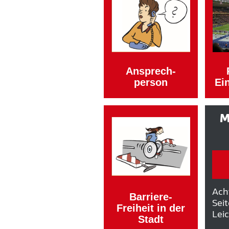
Ansprech­
person
Ein
M
Ach
Barriere-
Seit
Freiheit in der
Lei
Stadt