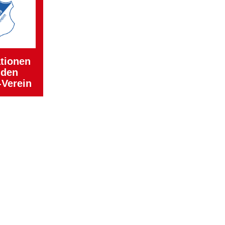
tionen
 den
-Verein