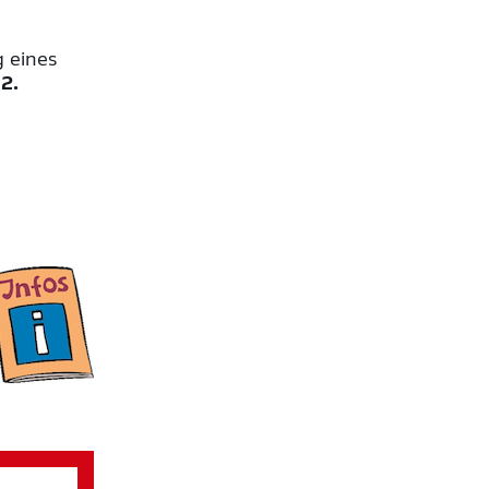
g eines
d
2.