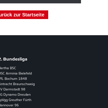
urück zur Startseite
2. Bundesliga
Hertha BSC
SC Arminia Bielefeld
VfL Bochum 1848
intracht Braunschweig
SV Darmstadt 98
SG Dynamo Dresden
pVgg Greuther Fürth
Hannover 96