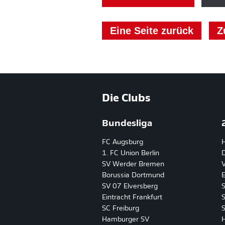
Eine Seite zurück
Z
Die Clubs
Bundesliga
FC Augsburg
1. FC Union Berlin
D
SV Werder Bremen
Borussia Dortmund
E
SV 07 Elversberg
Eintracht Frankfurt
SC Freiburg
S
Hamburger SV