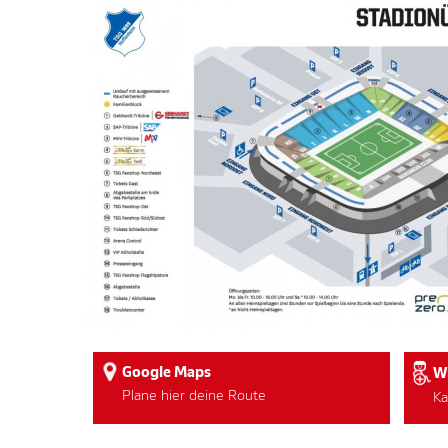
Google Maps
W
Plane hier deine Route
Ka