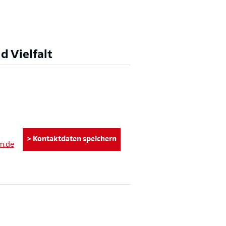
d Vielfalt
> Kontaktdaten speichern
m.de