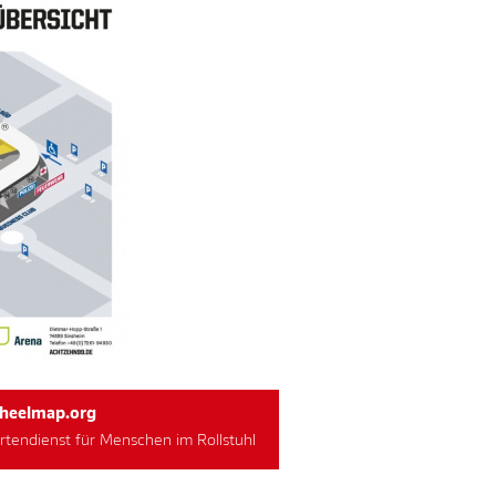
heelmap.org
rtendienst für Menschen im Rollstuhl