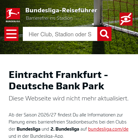
Skip
Bundesliga-Reiseführer
to
main
Barrierefrei ins Stadion
content
Eintracht Frankfurt -
Deutsche Bank Park
Diese Webseite wird nicht mehr aktualisiert.
Ab der Saison 2026/27 findest Du alle Informationen zur
Planung eines barrierefreien Stadionbesuchs bei den Clubs
der
Bundesliga
und
2. Bundesliga
auf
bundesliga.com/de
und in der Bundesliga-App.